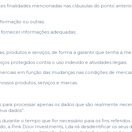
 finalidades mencionadas nas cláusulas do ponto anterior 
formação ou outras;
a fornecer informações adequadas;
, produtos e serviços, de forma a garantir que tenha a mel
ços protegidos contra o uso indevido e atividades ilegais;
omerciais em função das mudanças nas condições de merca
ossos produtos, serviços e marcas.
is para processar apenas os dados que são realmente nece
eus dados”.
 durante o tempo que for necessário para os fins referido
tido, a Pink Door Investments, Lda irá desidentificar os s