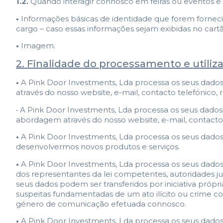
1.2.
Quando interagir connosco em feiras ou eventos e n
•
Informações básicas de identidade que forem forneci
cargo – caso essas informações sejam exibidas no cartã
•
Imagem.
2. Finalidade do processamento e utili
•
A Pink Door Investments, Lda processa os seus dados c
através do nosso website, e-mail, contacto telefónico, re
• A Pink Door Investments, Lda processa os seus dados
abordagem através do nosso website, e-mail, contacto t
•
A Pink Door Investments, Lda processa os seus dados c
desenvolvermos novos produtos e serviços.
•
A Pink Door Investments, Lda processa os seus dados 
dos representantes da lei competentes, autoridades ju
seus dados podem ser transferidos por iniciativa própri
suspeitas fundamentadas de um ato ilícito ou crime com
género de comunicação efetuada connosco.
•
A Pink Door Investments, Lda processa os seus dados 