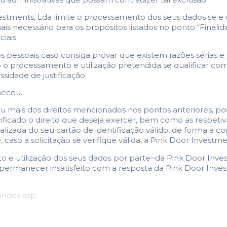
nvestments, Lda limite o processamento dos seus dados se 
is necessário para os propósitos listados no ponto “Finali
iais.
pessoais caso consiga provar que existem razões sérias e j
o o processamento e utilização pretendida se qualificar com
idade de justificação.
neceu.
ou mais dos direitos mencionados nos pontos anteriores, p
ficado o direito que deseja exercer, bem como as respetiva
izada do seu cartão de identificação válido, de forma a c
so a solicitação se verifique válida, a Pink Door Investment
e utilização dos seus dados por parte~da Pink Door Inve
 permanecer insatisfeito com a resposta da Pink Door Inve
index.asp