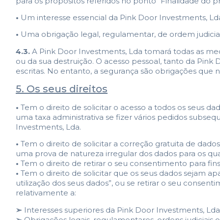
para os propósitos referidos no ponto “Finalidade do p
•
Um interesse essencial da Pink Door Investments, Lda
•
Uma obrigação legal, regulamentar, de ordem judicial 
4.3.
A Pink Door Investments, Lda tomará todas as medi
ou da sua destruição. O acesso pessoal, tanto da Pink
escritas. No entanto, a segurança são obrigações que 
5. Os seus direitos
•
Tem o direito de solicitar o acesso a todos os seus d
uma taxa administrativa se fizer vários pedidos subse
Investments, Lda.
•
Tem o direito de solicitar a correção gratuita de da
uma prova de natureza irregular dos dados para os qua
•
Tem o direito de retirar o seu consentimento para fin
•
Tem o direito de solicitar que os seus dados sejam a
utilização dos seus dados”, ou se retirar o seu consenti
relativamente a:
➢
Interesses superiores da Pink Door Investments, Lda
➢
Obrigações legais, regulamentares, ordens judiciais o