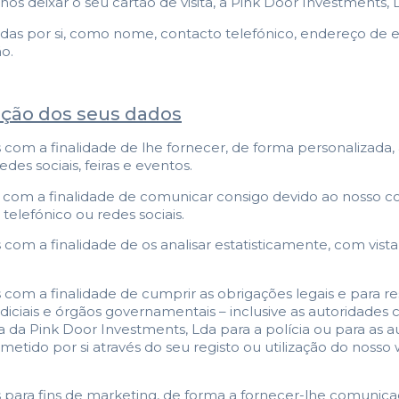
os deixar o seu cartão de visita, a Pink Door Investments, 
das por si, como nome, contacto telefónico, endereço de e
o.
zação dos seus dados
om a finalidade de lhe fornecer, de forma personalizada, a
des sociais, feiras e eventos.
 com a finalidade de comunicar consigo devido ao nosso co
elefónico ou redes sociais.
om a finalidade de os analisar estatisticamente, com vista
com a finalidade de cumprir as obrigações legais e para r
diciais e órgãos governamentais – inclusive as autoridade
a da Pink Door Investments, Lda para a polícia ou para as a
etido por si através do seu registo ou utilização do nosso 
para fins de marketing, de forma a fornecer-lhe comunica