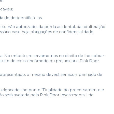
r:
cáveis;
 de desidentificá-los.
so não autorizado, da perda acidental, da adulteração
ssário caso haja obrigações de confidencialidade
da. No entanto, reservamo-nos no direito de lhe cobrar
ntuito de causa incómodo ou prejudicar a Pink Door
o for apresentado, o mesmo deverá ser acompanhado de
os elencados no ponto “Finalidade do processamento e
ação será avaliada pela Pink Door Investments, Lda