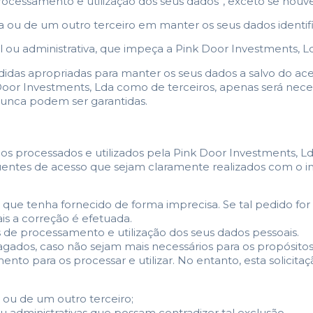
rocessamento e utilização dos seus dados”, exceto se houve
 ou de um outro terceiro em manter os seus dados identifi
ou administrativa, que impeça a Pink Door Investments, Lda
das apropriadas para manter os seus dados a salvo do aces
 Door Investments, Lda como de terceiros, apenas será nece
nunca podem ser garantidas.
ados processados e utilizados pela Pink Door Investments, L
quentes de acesso que sejam claramente realizados com o i
dos que tenha fornecido de forma imprecisa. Se tal pedid
is a correção é efetuada.
s de processamento e utilização dos seus dados pessoais.
pagados, caso não sejam mais necessários para os propósit
mento para os processar e utilizar. No entanto, esta solicit
 ou de um outro terceiro;
u administrativas que possam contradizer tal exclusão.