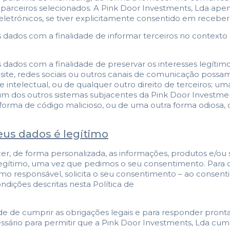
 parceiros selecionados. A Pink Door Investments, Lda ape
etrónicos, se tiver explicitamente consentido em receber 
 dados com a finalidade de informar terceiros no contexto
dados com a finalidade de preservar os interesses legítimo
bsite, redes sociais ou outros canais de comunicação poss
e intelectual, ou de qualquer outro direito de terceiros; 
m dos outros sistemas subjacentes da Pink Door Investment
orma de código malicioso, ou de uma outra forma odiosa, ob
eus dados é legítimo
, de forma personalizada, as informações, produtos e/ou ser
 é legítimo, uma vez que pedimos o seu consentimento. Para
o responsável, solicita o seu consentimento – ao consenti
ndições descritas nesta Política de
e de cumprir as obrigações legais e para responder pronta
essário para permitir que a Pink Door Investments, Lda cum