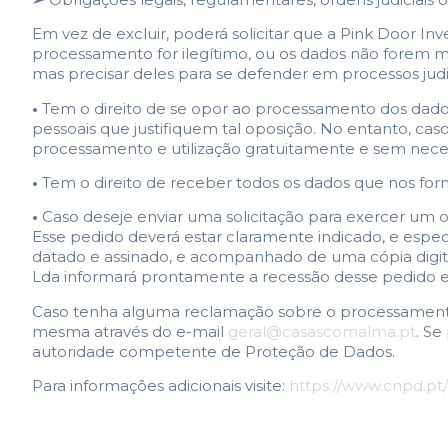
Em vez de excluir, poderá solicitar que a Pink Door I
processamento for ilegítimo, ou os dados não forem ma
mas precisar deles para se defender em processos judic
•
Tem o direito de se opor ao processamento dos dados 
pessoais que justifiquem tal oposição. No entanto, cas
processamento e utilização gratuitamente e sem necess
•
Tem o direito de receber todos os dados que nos for
•
Caso deseje enviar uma solicitação para exercer um 
Esse pedido deverá estar claramente indicado, e especi
datado e assinado, e acompanhado de uma cópia digital
Lda informará prontamente a recessão desse pedido e, ca
Caso tenha alguma reclamação sobre o processamento 
mesma através do e-mail
geral@casascomalma.pt
. Se
autoridade competente de Proteção de Dados.
Para informações adicionais visite:
https://www.cnpd.pt/