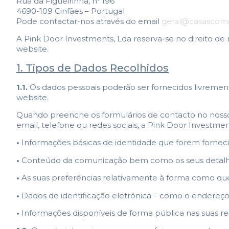
Rua da Figueirinha, nº 196
4690-109 Cinfães – Portugal
Pode contactar-nos através do email
geral@casascom
A Pink Door Investments, Lda reserva-se no direito de 
website.
1. Tipos de Dados Recolhidos
1.1.
Os dados pessoais poderão ser fornecidos livremente
website.
Quando preenche os formulários de contacto no nosso
email, telefone ou redes sociais, a Pink Door Investme
•
Informações básicas de identidade que forem forneci
•
Conteúdo da comunicação bem como os seus detalhes 
•
As suas preferências relativamente à forma como que
•
Dados de identificação eletrónica – como o endereço
•
Informações disponíveis de forma pública nas suas re