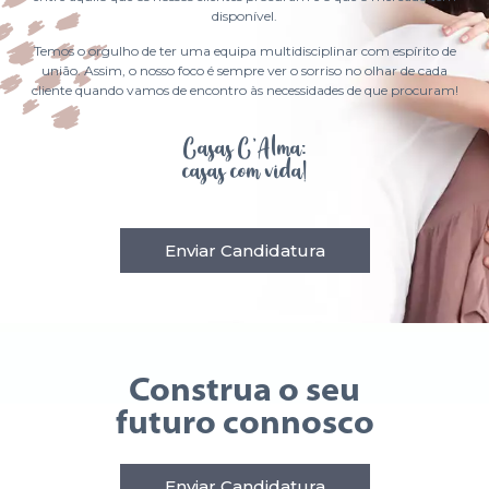
disponível.
Temos o orgulho de ter uma equipa multidisciplinar com espírito de
união. Assim, o nosso foco é sempre ver o sorriso no olhar de cada
cliente quando vamos de encontro às necessidades de que procuram!
Casas C’Alma:
casas com vida!
Enviar Candidatura
Construa o seu
futuro connosco
Enviar Candidatura