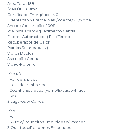
Área Total: 188
Área Útil: 168m2
Certificado Energético: NC
Orientação 4 Frente: Nas. /Poente/Sul/Norte
Ano de Construção: 2008
Pré Instalação: Aquecimento Central
Estores Automáticos ( Piso Térreo)
Recuperador de Calor
Painéis Solares (p/luz)
Vidros Duplos
Aspiração Central
Video-Porteiro
Piso R/C
1 Hall de Entrada
1 Casa de Banho Social
1 Cozinha Equipada (Forno/Exaustor/Placa)
1 Sala
3 Lugares p/ Carros
Piso 1
1 Hall
1 Suite c/ Roupeiros Embutidos c/ Varanda
3 Quartos c/Roupeiros Embutidos