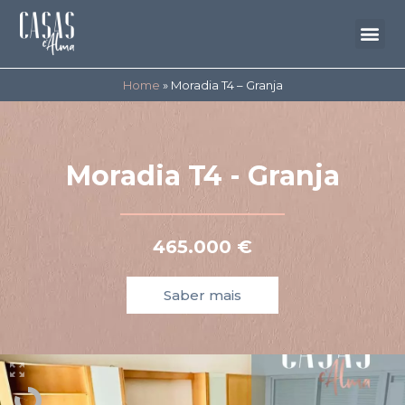
Home
»
Moradia T4 – Granja
Moradia T4 - Granja
465.000 €
Saber mais